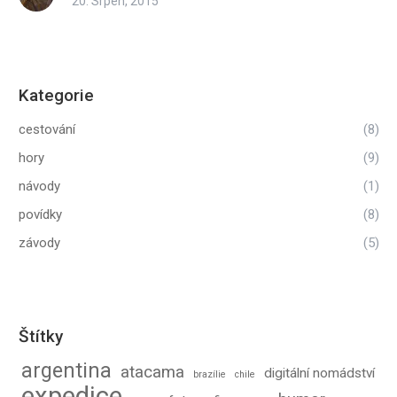
20. Srpen, 2015
Kategorie
cestování
(8)
hory
(9)
návody
(1)
povídky
(8)
závody
(5)
Štítky
argentina
atacama
digitální nomádství
brazílie
chile
expedice