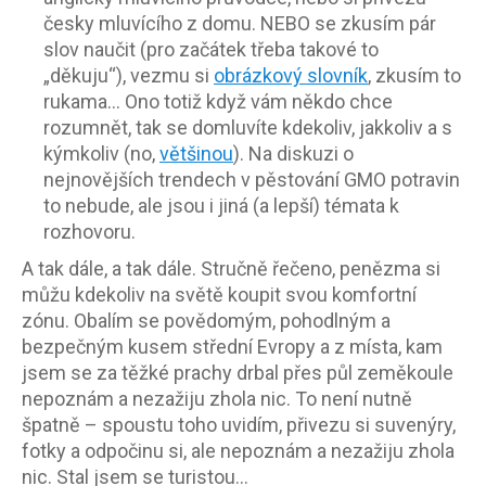
česky mluvícího z domu. NEBO se zkusím pár
slov naučit (pro začátek třeba takové to
„děkuju“), vezmu si
obrázkový slovník
, zkusím to
rukama… Ono totiž když vám někdo chce
rozumnět, tak se domluvíte kdekoliv, jakkoliv a s
kýmkoliv (no,
většinou
). Na diskuzi o
nejnovějších trendech v pěstování GMO potravin
to nebude, ale jsou i jiná (a lepší) témata k
rozhovoru.
A tak dále, a tak dále. Stručně řečeno, penězma si
můžu kdekoliv na světě koupit svou komfortní
zónu. Obalím se povědomým, pohodlným a
bezpečným kusem střední Evropy a z místa, kam
jsem se za těžké prachy drbal přes půl zeměkoule
nepoznám a nezažiju zhola nic. To není nutně
špatně – spoustu toho uvidím, přivezu si suvenýry,
fotky a odpočinu si, ale nepoznám a nezažiju zhola
nic. Stal jsem se turistou…