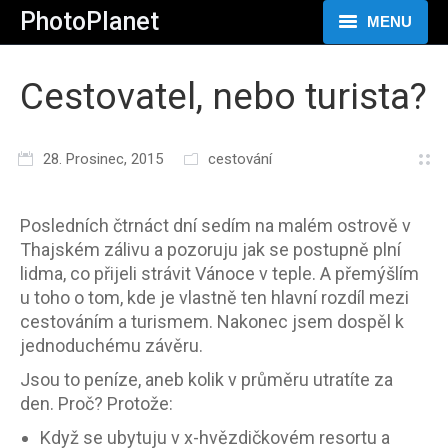
PhotoPlanet
MENU
HOME
Cestovatel, nebo turista?
FOTOGRAFIE
28. Prosinec, 2015
cestování
VIDEO
BLOG
Posledních čtrnáct dní sedím na malém ostrově v
Thajském zálivu a pozoruju jak se postupně plní
O MNĚ
lidma, co přijeli strávit Vánoce v teple. A přemýšlím
u toho o tom, kde je vlastně ten hlavní rozdíl mezi
cestováním a turismem. Nakonec jsem dospěl k
jednoduchému závěru.
Jsou to peníze, aneb kolik v průměru utratíte za
den. Proč? Protože:
Když se ubytuju v x-hvězdičkovém resortu a