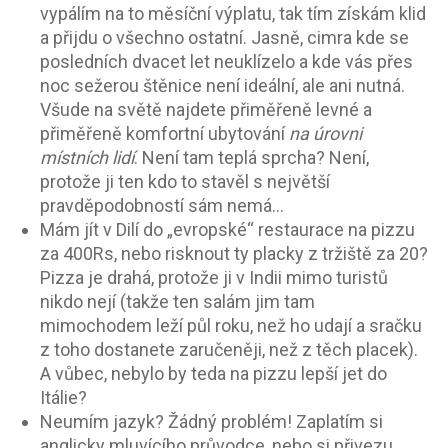
vypálím na to měsíční výplatu, tak tím získám klid
a přijdu o všechno ostatní. Jasně, cimra kde se
posledních dvacet let neuklízelo a kde vás přes
noc sežerou štěnice není ideální, ale ani nutná.
Všude na světě najdete přiměřeně levné a
přiměřeně komfortní ubytování
na úrovni
místních lidí
. Není tam teplá sprcha? Není,
protože ji ten kdo to stavěl s největší
pravděpodobností sám nemá…
Mám jít v Dilí do „evropské“ restaurace na pizzu
za 400Rs, nebo risknout ty placky z tržiště za 20?
Pizza je drahá, protože ji v Indii mimo turistů
nikdo nejí (takže ten salám jim tam
mimochodem leží půl roku, než ho udají a sračku
z toho dostanete zaručeněji, než z těch placek).
A vůbec, nebylo by teda na pizzu lepší jet do
Itálie?
Neumím jazyk? Žádný problém! Zaplatím si
anglicky mluvícího průvodce, nebo si přivezu